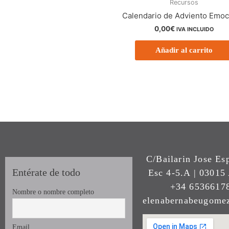
Recursos
Calendario de Adviento Emoc
0,00
€
IVA INCLUIDO
Añadir al carrito
C/Bailarin Jose Es
Entérate de todo
Esc 4-5.A | 03015 
+34 65366178
Nombre o nombre completo
elenabernabeugom
Email