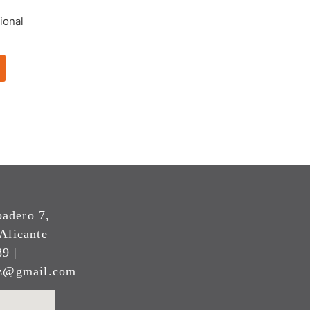
ional
padero 7,
Alicante
9 |
ez@gmail.com