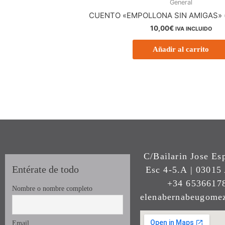
General
CUENTO «EMPOLLONA SIN AMIGAS» (
10,00
€
IVA INCLUIDO
Añadir al carrito
C/Bailarin Jose Es
Entérate de todo
Esc 4-5.A | 03015 
+34 65366178
Nombre o nombre completo
elenabernabeugom
Email