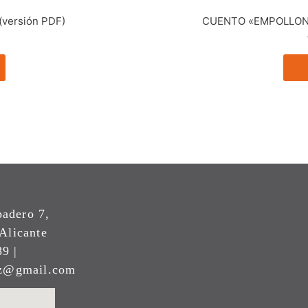
versión PDF)
CUENTO «EMPOLLONA S
padero 7,
Alicante
9 |
ez@gmail.com