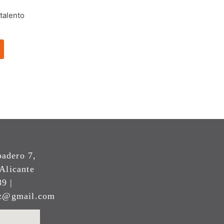
 talento
padero 7,
Alicante
9 |
ez@gmail.com