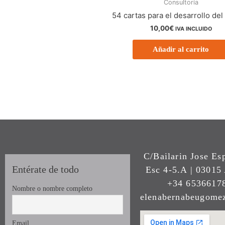
Consultoría
54 cartas para el desarrollo del
10,00
€
IVA INCLUIDO
Añadir al carrito
C/Bailarin Jose Es
Entérate de todo
Esc 4-5.A | 03015 
+34 65366178
Nombre o nombre completo
elenabernabeugom
Email