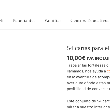
Mi
Estudiantes
Familias
Centros Educativos
54 cartas para el
54
cartas
10,00
€
IVA INCLU
para
el
Trabajar las fortalezas o
desarrollo
llamamos, nos ayuda a
c
del
en la aventura de acompa
talento
averiguar dónde están nu
cantidad
posibilidad de convertir 
Este conjunto de 54 car
mirar a nuestro interior 