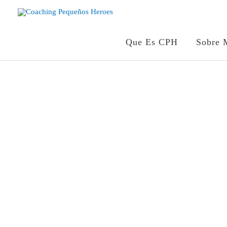
Ir
al
contenido
Que Es CPH
Sobre 