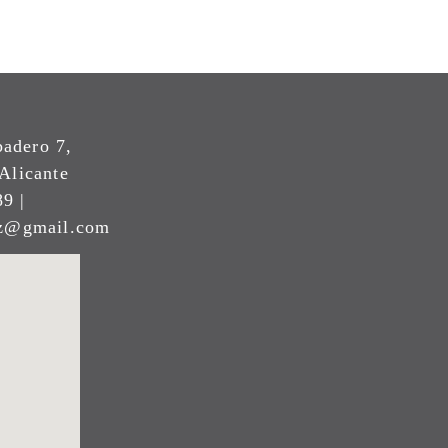
padero 7,
Alicante
9 |
ez@gmail.com