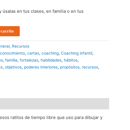
y úsalas en tus clases, en familia o en tus
 carrito
neral
,
Recursos
conocimiento
,
cartas
,
coaching
,
Coaching infantil
,
es
,
familia
,
fortalezas
,
habilidades
,
hábitos
,
as
,
objetivos
,
poderes interiores
,
propósitos
,
recursos
,
esos ratitos de tiempo libre que uso para dibujar y