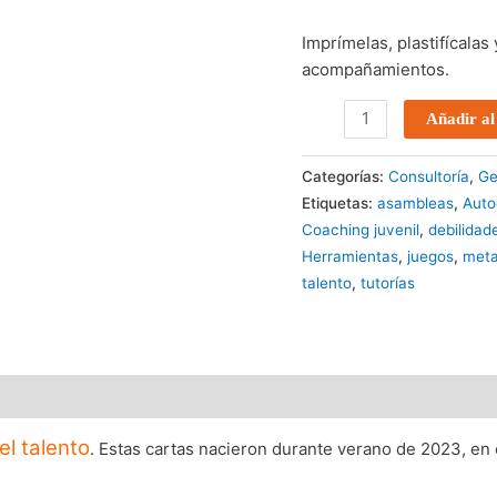
Imprímelas, plastifícalas 
acompañamientos.
Añadir al
Categorías:
Consultoría
,
Ge
Etiquetas:
asambleas
,
Auto
Coaching juvenil
,
debilidad
Herramientas
,
juegos
,
met
talento
,
tutorías
el talento
. Estas cartas nacieron durante verano de 2023, en 