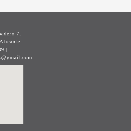
padero 7,
Alicante
9 |
ez@gmail.com