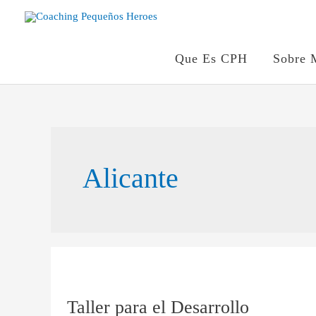
Ir
al
contenido
Que Es CPH
Sobre 
Alicante
Taller
para
Taller para el Desarrollo
el