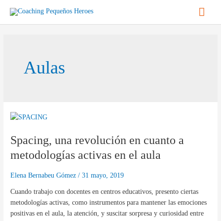
Ir
Men
al
contenido
princ
Aulas
Spacing,
una
Spacing, una revolución en cuanto a
revolución
en
metodologías activas en el aula
cuanto
a
Elena Bernabeu Gómez
/
31 mayo, 2019
metodologías
Cuando trabajo con docentes en centros educativos, presento ciertas
activas
metodologías activas, como instrumentos para mantener las emociones
en
positivas en el aula, la atención, y suscitar sorpresa y curiosidad entre
el