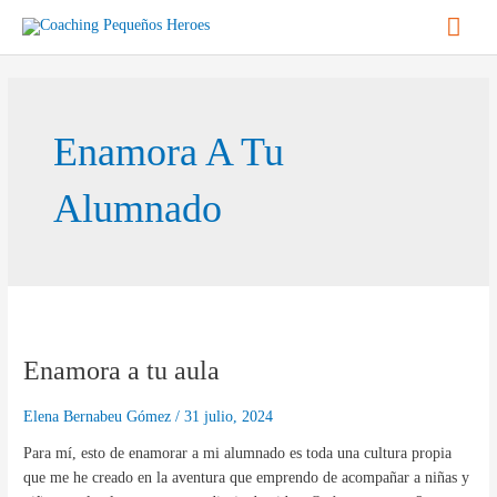
Ir
Men
al
contenido
princ
Enamora A Tu
Alumnado
Enamora
a
Enamora a tu aula
tu
aula
Elena Bernabeu Gómez
/
31 julio, 2024
Para mí, esto de enamorar a mi alumnado es toda una cultura propia
que me he creado en la aventura que emprendo de acompañar a niñas y