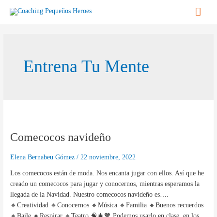
Ir
Men
al
contenido
princ
Entrena Tu Mente
Comecocos
navideño
Comecocos navideño
Elena Bernabeu Gómez
/
22 noviembre, 2022
Los comecocos están de moda. Nos encanta jugar con ellos. Así que he
creado un comecocos para jugar y conocernos, mientras esperamos la
llegada de la Navidad. Nuestro comecocos navideño es….
🔸Creatividad 🔸Conocernos 🔸Música 🔸Familia 🔸Buenos recuerdos
🔸Baile 🔸Respirar 🔸Teatro 🧠🎄🧡 Podemos usarlo en clase, en los