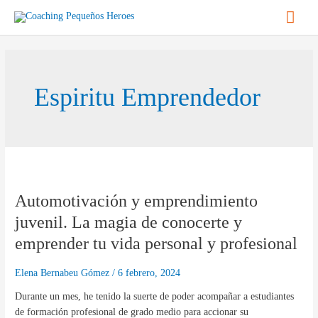
Ir
Men
al
contenido
princ
Espiritu Emprendedor
Automotivación
y
Automotivación y emprendimiento
emprendimiento
juvenil.
juvenil. La magia de conocerte y
La
emprender tu vida personal y profesional
magia
de
Elena Bernabeu Gómez
/
6 febrero, 2024
conocerte
y
Durante un mes, he tenido la suerte de poder acompañar a estudiantes
emprender
de formación profesional de grado medio para accionar su