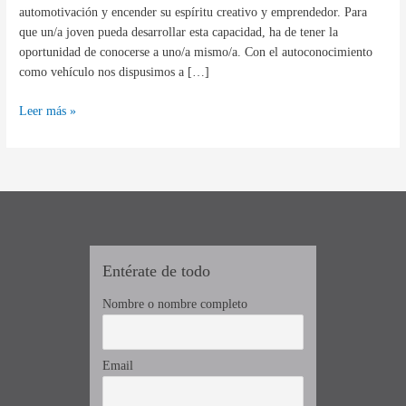
tu
automotivación y encender su espíritu creativo y emprendedor. Para
vida
que un/a joven pueda desarrollar esta capacidad, ha de tener la
personal
oportunidad de conocerse a uno/a mismo/a. Con el autoconocimiento
y
como vehículo nos dispusimos a […]
profesional
Leer más »
Entérate de todo
Nombre o nombre completo
Email