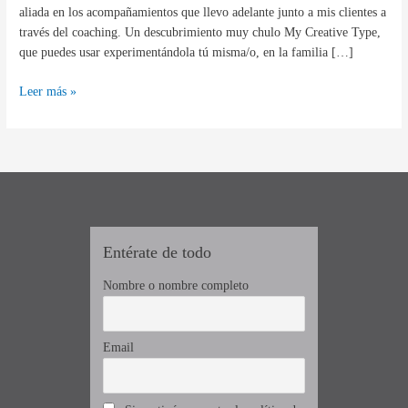
hijas
aliada en los acompañamientos que llevo adelante junto a mis clientes a
o
través del coaching. Un descubrimiento muy chulo My Creative Type,
alumnado
que puedes usar experimentándola tú misma/o, en la familia […]
a
sumergirse
Leer más »
en
esta
experiencia
Entérate de todo
Nombre o nombre completo
Email