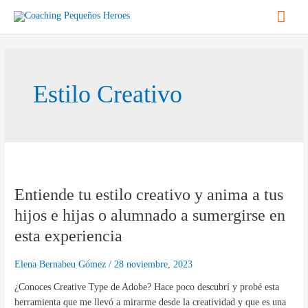
Ir
Men
al
contenido
princ
Estilo Creativo
Entiende
tu
Entiende tu estilo creativo y anima a tus
estilo
creativo
hijos e hijas o alumnado a sumergirse en
y
esta experiencia
anima
a
Elena Bernabeu Gómez
/
28 noviembre, 2023
tus
hijos
¿Conoces Creative Type de Adobe? Hace poco descubrí y probé esta
e
herramienta que me llevó a mirarme desde la creatividad y que es una