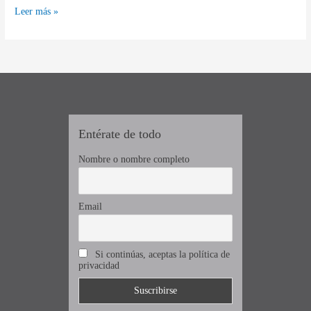
creativo
Leer más »
para
niños
y
niñas
(y
adultos)
Entérate de todo
Nombre o nombre completo
Email
Si continúas, aceptas la política de
privacidad