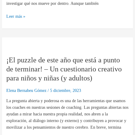
investigar qué nos mueve por dentro. Aunque también
Leer más »
¡El
puzzle
¡El puzzle de este año que está a punto
de
este
de terminar! – Un cuestionario creativo
año
para niños y niñas (y adultos)
que
está
Elena Bernabeu Gómez
/
5 diciembre, 2023
a
punto
La pregunta abierta y poderosa es una de las herramientas que usamos
de
los coaches en nuestras sesiones de coaching. Las preguntas abiertas nos
terminar!
ayudan a mirar hacia nuestra propia realidad, nos abren a la
–
exploración, al diálogo interno (y externo) y contribuyen a provocar y
Un
movilizar a los pensamientos de nuestro cerebro. En breve, termina
cuestionario