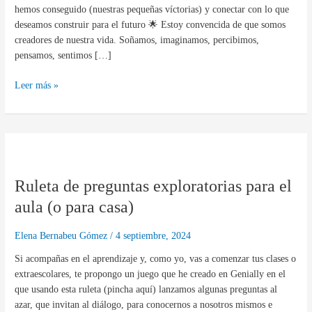
TU
hemos conseguido (nuestras pequeñas víctorias) y conectar con lo que
VIDA»
deseamos construir para el futuro 🌟 Estoy convencida de que somos
creadores de nuestra vida. Soñamos, imaginamos, percibimos,
pensamos, sentimos […]
Leer más »
Ruleta
de
Ruleta de preguntas exploratorias para el
preguntas
exploratorias
aula (o para casa)
para
el
Elena Bernabeu Gómez
/
4 septiembre, 2024
aula
Si acompañas en el aprendizaje y, como yo, vas a comenzar tus clases o
(o
extraescolares, te propongo un juego que he creado en Genially en el
para
que usando esta ruleta (pincha aquí) lanzamos algunas preguntas al
casa)
azar, que invitan al diálogo, para conocernos a nosotros mismos e