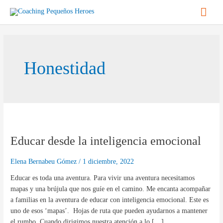
Ir
Men
al
contenido
princ
Honestidad
Educar
desde
Educar desde la inteligencia emocional
la
inteligencia
emocional
Elena Bernabeu Gómez
/
1 diciembre, 2022
Educar es toda una aventura. Para vivir una aventura necesitamos
mapas y una brújula que nos guíe en el camino. Me encanta acompañar
a familias en la aventura de educar con inteligencia emocional. Este es
uno de esos ‘mapas’. Hojas de ruta que pueden ayudarnos a mantener
el rumbo. Cuando dirigimos nuestra atención a lo […]