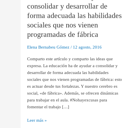
de
consolidar y desarrollar de
ayudar
forma adecuada las habilidades
a
consolidar
sociales que nos vienen
y
programadas de fábrica
desarrollar
de
Elena Bernabeu Gómez
/
12 agosto, 2016
forma
adecuada
Comparto este artículo y comparto las ideas que
las
expresa. La educación ha de ayudar a consolidar y
habilidades
desarrollar de forma adecuada las habilidades
sociales
sociales que nos vienen programadas de fábrica: esto
que
es actuar desde tus fortalezas. Y nuestro cerebro es
nos
social, «de fábrica». Además, se ofrecen dinámicas
vienen
para trabajar en el aula. #Nohayexcusas para
programadas
fomentar el trabajo […]
de
fábrica
Leer más »