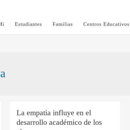
Mi
Estudiantes
Familias
Centros Educativos
va
La empatia influye en el
La
empatia
desarrollo académico de los
influye