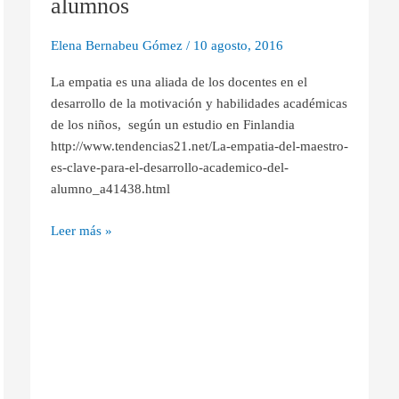
alumnos
en
el
Elena Bernabeu Gómez
/
10 agosto, 2016
desarrollo
académico
​La empatia es una aliada de los docentes en el
de
desarrollo de la motivación y habilidades académicas
los
de los niños, según un estudio en Finlandia
alumnos
http://www.tendencias21.net/La-empatia-del-maestro-
es-clave-para-el-desarrollo-academico-del-
alumno_a41438.html
Leer más »