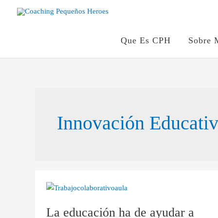
Ir
al
contenido
Que Es CPH
Sobre 
Innovación Educati
La
educación
La educación ha de ayudar a
ha