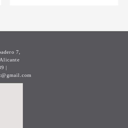
padero 7,
Alicante
9 |
ez@gmail.com