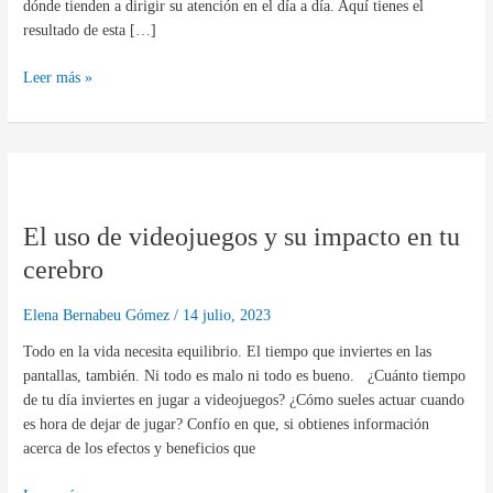
dónde tienden a dirigir su atención en el día a día. Aquí tienes el
resultado de esta […]
Leer más »
El
uso
El uso de videojuegos y su impacto en tu
de
videojuegos
cerebro
y
su
Elena Bernabeu Gómez
/
14 julio, 2023
impacto
Todo en la vida necesita equilibrio. El tiempo que inviertes en las
en
pantallas, también. Ni todo es malo ni todo es bueno. ¿Cuánto tiempo
tu
de tu día inviertes en jugar a videojuegos? ¿Cómo sueles actuar cuando
cerebro
es hora de dejar de jugar? Confío en que, si obtienes información
acerca de los efectos y beneficios que