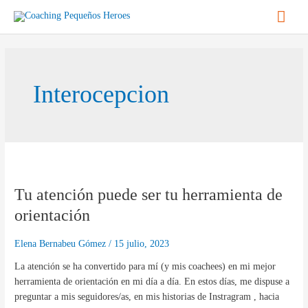
Ir
Men
al
contenido
princ
Interocepcion
Tu
atención
Tu atención puede ser tu herramienta de
puede
ser
orientación
tu
herramienta
Elena Bernabeu Gómez
/
15 julio, 2023
de
La atención se ha convertido para mí (y mis coachees) en mi mejor
orientación
herramienta de orientación en mi día a día. En estos días, me dispuse a
preguntar a mis seguidores/as, en mis historias de Instragram , hacia