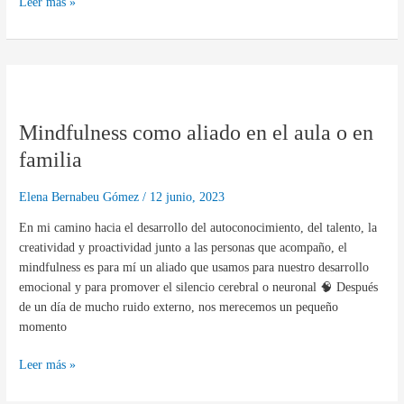
Leer más »
Mindfulness
como
Mindfulness como aliado en el aula o en
aliado
en
familia
el
aula
Elena Bernabeu Gómez
/
12 junio, 2023
o
En mi camino hacia el desarrollo del autoconocimiento, del talento, la
en
creatividad y proactividad junto a las personas que acompaño, el
familia
mindfulness es para mí un aliado que usamos para nuestro desarrollo
emocional y para promover el silencio cerebral o neuronal 🧠 Después
de un día de mucho ruido externo, nos merecemos un pequeño
momento
Leer más »