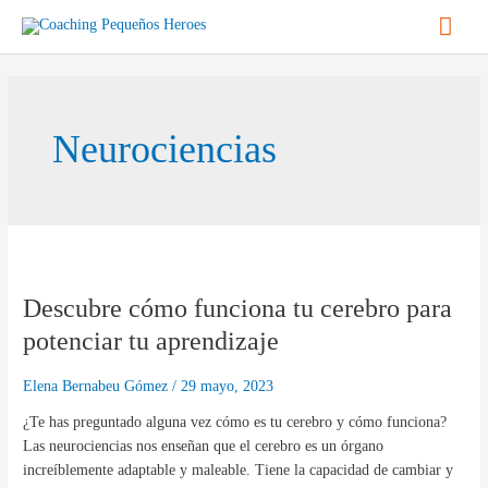
Ir
Men
al
contenido
princ
Neurociencias
Descubre
cómo
Descubre cómo funciona tu cerebro para
funciona
tu
potenciar tu aprendizaje
cerebro
para
Elena Bernabeu Gómez
/
29 mayo, 2023
potenciar
¿Te has preguntado alguna vez cómo es tu cerebro y cómo funciona?
tu
Las neurociencias nos enseñan que el cerebro es un órgano
aprendizaje
increíblemente adaptable y maleable. Tiene la capacidad de cambiar y