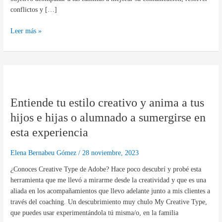
conflictos y […]
Leer más »
Entiende
tu
Entiende tu estilo creativo y anima a tus
estilo
creativo
hijos e hijas o alumnado a sumergirse en
y
esta experiencia
anima
a
Elena Bernabeu Gómez
/
28 noviembre, 2023
tus
hijos
¿Conoces Creative Type de Adobe? Hace poco descubrí y probé esta
e
herramienta que me llevó a mirarme desde la creatividad y que es una
hijas
aliada en los acompañamientos que llevo adelante junto a mis clientes a
o
través del coaching. Un descubrimiento muy chulo My Creative Type,
alumnado
que puedes usar experimentándola tú misma/o, en la familia
a