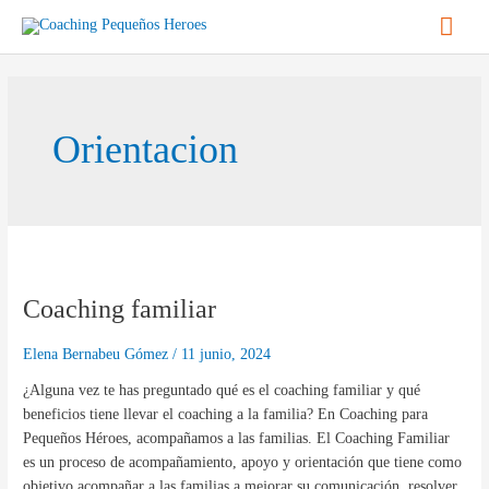
Ir
Men
al
contenido
princ
Orientacion
Coaching
familiar
Coaching familiar
Elena Bernabeu Gómez
/
11 junio, 2024
¿Alguna vez te has preguntado qué es el coaching familiar y qué
beneficios tiene llevar el coaching a la familia? En Coaching para
Pequeños Héroes, acompañamos a las familias. El Coaching Familiar
es un proceso de acompañamiento, apoyo y orientación que tiene como
objetivo acompañar a las familias a mejorar su comunicación, resolver