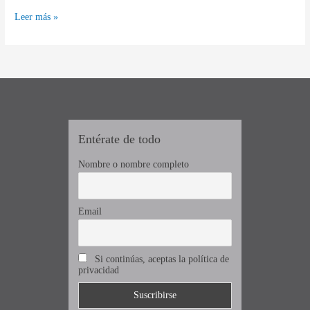
sumergirse
Leer más »
en
esta
experiencia
Entérate de todo
Nombre o nombre completo
Email
Si continúas, aceptas la política de
privacidad