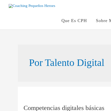
Ir
al
contenido
Que Es CPH
Sobre 
Por Talento Digital
Competencias
digitales
Competencias digitales básicas
básicas