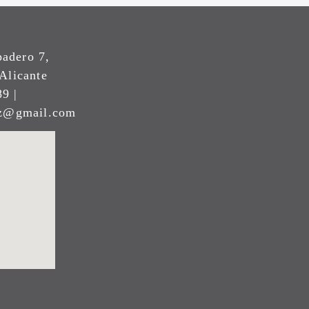
padero 7,
Alicante
9 |
ez@gmail.com