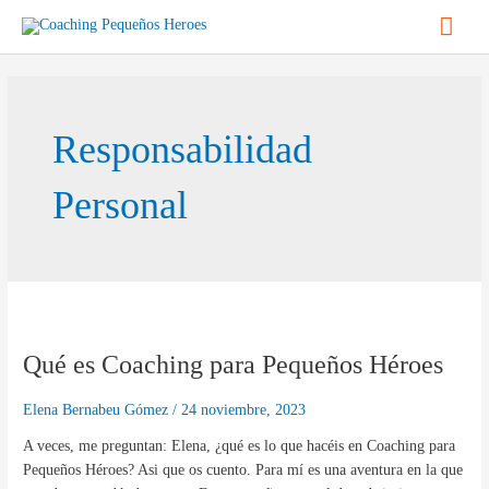
Ir
Men
al
contenido
princ
Responsabilidad
Personal
Qué
es
Qué es Coaching para Pequeños Héroes
Coaching
para
Pequeños
Elena Bernabeu Gómez
/
24 noviembre, 2023
Héroes
A veces, me preguntan: Elena, ¿qué es lo que hacéis en Coaching para
Pequeños Héroes? Asi que os cuento. Para mí es una aventura en la que