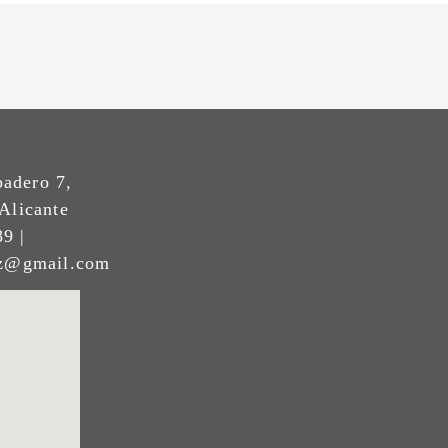
padero 7,
Alicante
9 |
ez@gmail.com