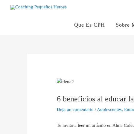
Ir
al
contenido
Que Es CPH
Sobre 
Navegación
de
entradas
6 beneficios al educar l
Deja un comentario
/
Adolescentes
,
Emoci
Te invito a leer mi artículo en Alma Colec