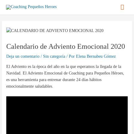
Ir
Men
al
contenido
princ
Navegación
de
entradas
Calendario de Adviento Emocional 2020
Deja un comentario
/
Sin categoría
/ Por
Elena Bernabeu Gómez
El Adviento es la época del año en la que esperamos la llegada de la
Navidad. El Adviento Emocional de Coaching para Pequeños Héroes,
es una herramienta para entrenar durante 24 días hábitos
emocionalmente saludables.