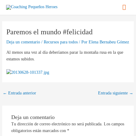
Ir
Men
al
contenido
princ
Navegación
de
Paremos el mundo #felicidad
entradas
Deja un comentario
/
Recursos para todos
/ Por
Elena Bernabeu Gómez
Al menos una vez al día deberíamos parar la montaña rusa en la que
estamos subidos.
←
Entrada anterior
Entrada siguiente
→
Deja un comentario
Tu dirección de correo electrónico no será publicada.
Los campos
obligatorios están marcados con
*