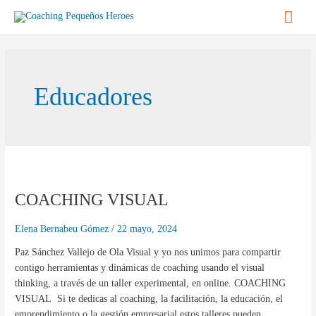
Ir
Men
al
contenido
princ
Educadores
COACHING
VISUAL
COACHING VISUAL
Elena Bernabeu Gómez
/
22 mayo, 2024
Paz Sánchez Vallejo de Ola Visual y yo nos unimos para compartir
contigo herramientas y dinámicas de coaching usando el visual
thinking, a través de un taller experimental, en online. COACHING
VISUAL Si te dedicas al coaching, la facilitación, la educación, el
emprendimiento o la gestión empresarial estos talleres pueden