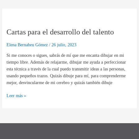
Cartas
para
Cartas para el desarrollo del talento
el
desarrollo
del
Elena Bernabeu Gómez
/
26 julio, 2023
talento
Si me conoces o sigues, sabrás de mí que me encanta dibujar en mi
tiempo libre. Además de relajarme, dibujar me ayuda a perfeccionar
esta técnica a través de la cual puedo transmitir ideas a las personas,
usando pequeños trazos. Quizás dibuje para mí, para comprenderme
mejor, desvincularme de mi cerebro y quizás también dibuje
Leer más »