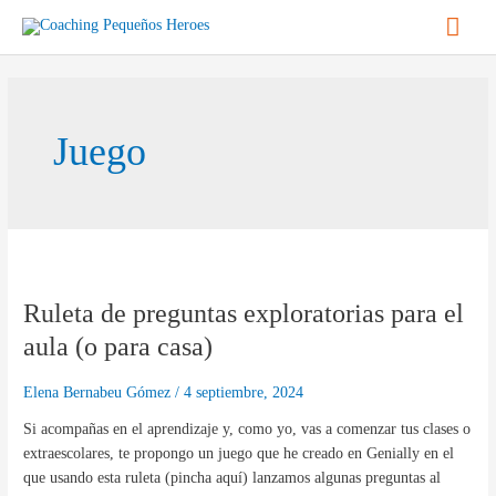
Ir
Men
al
contenido
princ
Juego
Ruleta
de
Ruleta de preguntas exploratorias para el
preguntas
exploratorias
aula (o para casa)
para
el
Elena Bernabeu Gómez
/
4 septiembre, 2024
aula
Si acompañas en el aprendizaje y, como yo, vas a comenzar tus clases o
(o
extraescolares, te propongo un juego que he creado en Genially en el
para
que usando esta ruleta (pincha aquí) lanzamos algunas preguntas al
casa)