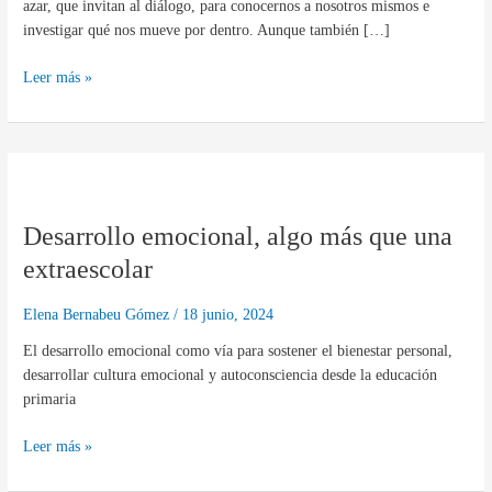
azar, que invitan al diálogo, para conocernos a nosotros mismos e
investigar qué nos mueve por dentro. Aunque también […]
Leer más »
Desarrollo
emocional,
Desarrollo emocional, algo más que una
algo
más
extraescolar
que
una
Elena Bernabeu Gómez
/
18 junio, 2024
extraescolar
El desarrollo emocional como vía para sostener el bienestar personal,
desarrollar cultura emocional y autoconsciencia desde la educación
primaria
Leer más »