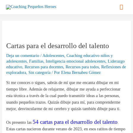
Ir
Men
al
contenido
princ
Navegación
de
entradas
Cartas para el desarrollo del talento
Deja un comentario
/
Adolescentes
,
Coaching educativo niños y
adolescentes
,
Familias
,
Inteligencia emocional adolescentes
,
Liderazgo
educativo
,
Recursos para docentes
,
Recursos para todos
,
Reflexiones de
exploradora
,
Sin categoría
/ Por
Elena Bernabeu Gómez
Si me conoces o sigues, sabrás de mí que me encanta dibujar en mi
tiempo libre. Además de relajarme, dibujar me ayuda a perfeccionar
esta técnica a través de la cual puedo transmitir ideas a las personas,
usando pequeños trazos. Quizás dibuje para mí, para comprenderme
mejor, desvincularme de mi cerebro y quizás también dibuje para ti.
54 cartas para el desarrollo del talento
Os presento las
.
Estas cartas nacieron durante verano de 2023, en esos ratitos de tiempo