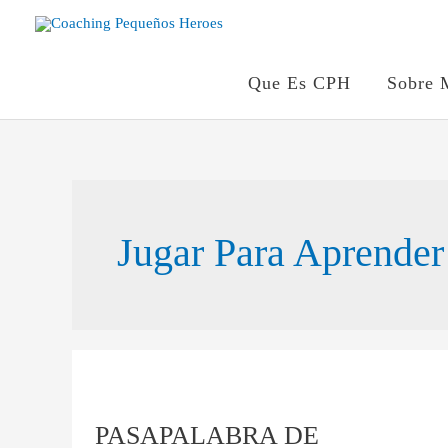
Ir
al
contenido
Que Es CPH
Sobre 
Jugar Para Aprender
PASAPALABRA
DE
PASAPALABRA DE
EMOCIONES