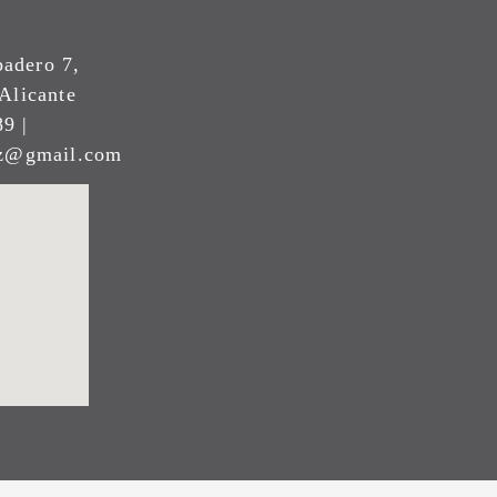
padero 7,
Alicante
9 |
ez@gmail.com