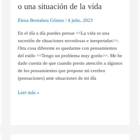
«difícil»
o una situación de la vida
o
una
Elena Bernabeu Gómez
/
4 julio, 2023
situación
de
En el día a día puedes pensar <<La vida es una
la
sucesión de situaciones novedosas e inesperadas>>.
vida
Otra cosa diferente es quedarme con pensamientos
del estilo <<Tengo un problema muy gordo>>. Me he
dado cuenta de que cuando presto atención a algunos
de los pensamientos que propone mi cerebro
(pensaciones) ante situaciones de mi día
Leer más »