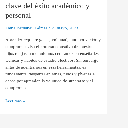
como
clave del éxito académico y
clave
personal
del
éxito
Elena Bernabeu Gómez
/
29 mayo, 2023
académico
y
Aprender requiere ganas, voluntad, automotivación y
personal
compromiso. En el proceso educativo de nuestros
hijos e hijas, a menudo nos centramos en enseñarles
técnicas y hábitos de estudio efectivos. Sin embargo,
antes de adentrarnos en esas herramientas, es
fundamental despertar en niñas, niños y jóvenes el
deseo por aprender, la voluntad de superarse y el
compromiso
Leer más »