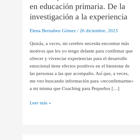
en
en educación primaria. De la
educación
investigación a la experiencia
primaria.
De
Elena Bernabeu Gómez
/
26 diciembre, 2023
la
investigación
Quizás, a veces, mi cerebro necesita encontrar más
a
motivos que los yo tengo delante para confirmar que
la
ofrecer y vivenciar experiencias para el desarrollo
experiencia
emocional tiene efectos positivos en el bienestar de
las personas a las que acompaño. Así que, a veces,
me veo buscando información para «reconfirmarme»
a mi misma que Coaching para Pequeños […]
Leer más »