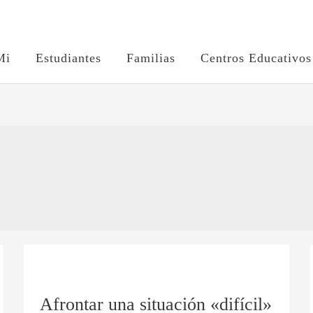
Mi
Estudiantes
Familias
Centros Educativos
Afrontar
una
Afrontar una situación «difícil»
situación