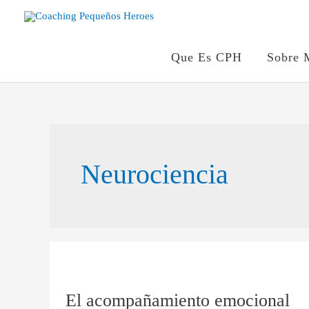
Ir
al
contenido
Que Es CPH
Sobre 
Neurociencia
El
acompañamiento
El acompañamiento emocional
emocional