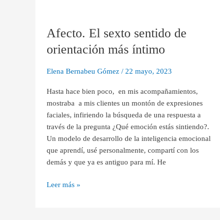
Afecto.
El
Afecto. El sexto sentido de
sexto
sentido
orientación más íntimo
de
orientación
Elena Bernabeu Gómez
/
22 mayo, 2023
más
íntimo
Hasta hace bien poco, en mis acompañamientos,
mostraba a mis clientes un montón de expresiones
faciales, infiriendo la búsqueda de una respuesta a
través de la pregunta ¿Qué emoción estás sintiendo?.
Un modelo de desarrollo de la inteligencia emocional
que aprendí, usé personalmente, compartí con los
demás y que ya es antiguo para mí. He
Leer más »