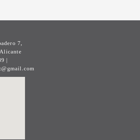
padero 7,
Alicante
9 |
ez@gmail.com