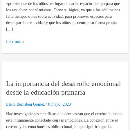
«problemas» de los niños, en lugar de darles espacio-tiempo para que
los resuelvan por sí mismos. Tiene su lógica, ya que a los adultos nos
falta tiempo, o nos sobra actividad, para promover espacios para
desplegar la creatividad y que los niños encuentren su forma propia
[…]
Leer más »
La
importancia
La importancia del desarrollo emocional
del
desarrollo
desde la educación primaria
emocional
desde
Elena Bernabeu Gómez
/
8 mayo, 2023
la
Hay investigaciones científicas que demuestran que el cerebro humano
educación
está íntimamente conectado con las emociones. La conexión entre el
primaria
cerebro y las emociones es bidireccional, lo que significa que las