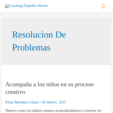
Ir
Men
al
contenido
princ
Resolucion De
Problemas
Acompaña
a
Acompaña a los niños en su proceso
los
niños
creativo
en
su
Elena Bernabeu Gómez
/
28 febrero, 2025
proceso
Observo como los adultos estamos acostumbrándonos a resolver los
creativo