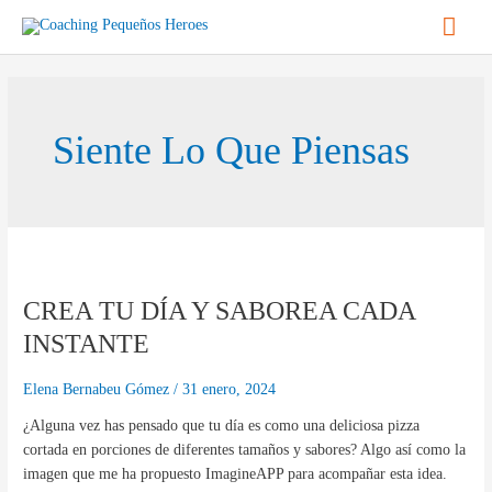
Ir
Men
al
contenido
princ
Siente Lo Que Piensas
CREA
TU
CREA TU DÍA Y SABOREA CADA
DÍA
Y
INSTANTE
SABOREA
CADA
Elena Bernabeu Gómez
/
31 enero, 2024
INSTANTE
¿Alguna vez has pensado que tu día es como una deliciosa pizza
cortada en porciones de diferentes tamaños y sabores? Algo así como la
imagen que me ha propuesto ImagineAPP para acompañar esta idea.