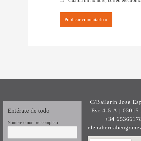
Guarda mi nombre, correo electrónic
C/Bailarin Jose Es
Entérate de todo
Esc 4-5.A | 03015 
+34 65366178
Nombre o nombre completo
elenabernabeugom