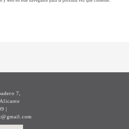
o y web en este navegador para la próxima vez que comente.
padero 7,
Alicante
9 |
ez@gmail.com