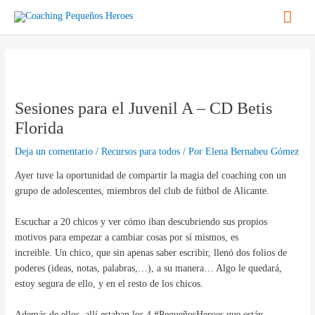
Ir
Men
al
contenido
princ
Navegación
de
entradas
Sesiones para el Juvenil A – CD Betis
Florida
Deja un comentario
/
Recursos para todos
/ Por
Elena Bernabeu Gómez
Ayer tuve la oportunidad de compartir la magia del coaching con un
grupo de adolescentes, miembros del club de fútbol de Alicante.
Escuchar a 20 chicos y ver cómo iban descubriendo sus propios
motivos para empezar a cambiar cosas por sí mismos, es
increible. Un chico, que sin apenas saber escribir, llenó dos folios de
poderes (ideas, notas, palabras,…), a su manera… Algo le quedará,
estoy segura de ello, y en el resto de los chicos.
Además de ellos, allí estaban los 4 #PequeñosHeroes que están