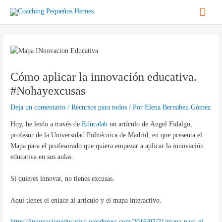
Ir
Men
al
contenido
princ
Navegación
de
entradas
Cómo aplicar la innovación educativa.
‪#‎Nohayexcusas‬
Deja un comentario
/
Recursos para todos
/ Por
Elena Bernabeu Gómez
Hoy, he leido a través de
Educalab
un artículo de Angel Fidalgo,
profesor de la Universidad Politécnica de Madrid, en que presenta el
Mapa para el profesorado que quiera empezar a aplicar la innovación
educativa en sus aulas.
Si quieres innovar, no tienes excusas.
Aquí tienes el enlace al artículo y el mapa interactivo.
https://innovacioneducativa.wordpress.com/2016/07/21/mapa-para-el-