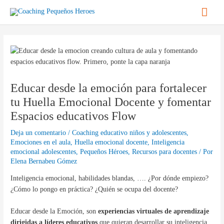
Ir
Men
al
contenido
princ
Navegación
de
entradas
Educar desde la emoción para fortalecer
tu Huella Emocional Docente y fomentar
Espacios educativos Flow
Deja un comentario
/
Coaching educativo niños y adolescentes
,
Emociones en el aula
,
Huella emocional docente
,
Inteligencia
emocional adolescentes
,
Pequeños Héroes
,
Recursos para docentes
/ Por
Elena Bernabeu Gómez
Inteligencia emocional, habilidades blandas, …. ¿Por dónde empiezo?
¿Cómo lo pongo en práctica? ¿Quién se ocupa del docente?
Educar desde la Emoción, son
experiencias virtuales de aprendizaje
dirigidas a líderes educativos
que quieran desarrollar su inteligencia