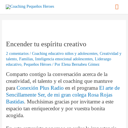
Ir
Men
al
contenido
princ
Navegación
de
entradas
Encender tu espíritu creativo
2 comentarios
/
Coaching educativo niños y adolescentes
,
Creatividad y
talento
,
Familias
,
Inteligencia emocional adolescentes
,
Liderazgo
educativo
,
Pequeños Héroes
/ Por
Elena Bernabeu Gómez
Comparto contigo la conversación acerca de la
creatividad, el talento y el coaching que mantuve
para
Conexión Plus Radio
en el programa
El arte de
Sencillamente Ser, de mi gran colega Rosa Rojas
Bastidas
. Muchísimas gracias por invitarme a este
espacio tan enriquecedor y por vuestra bonita
acogida.