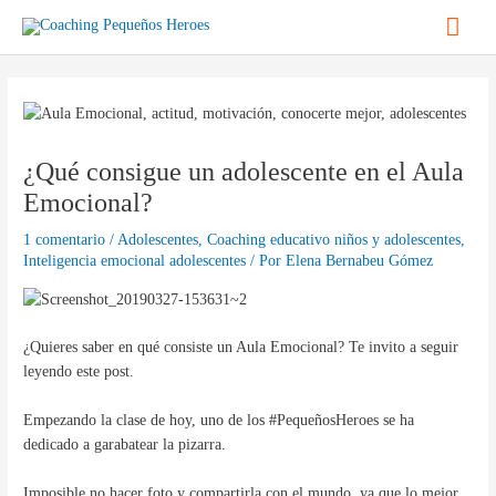
Ir
Men
al
contenido
princ
Navegación
de
entradas
¿Qué consigue un adolescente en el Aula
Emocional?
1 comentario
/
Adolescentes
,
Coaching educativo niños y adolescentes
,
Inteligencia emocional adolescentes
/ Por
Elena Bernabeu Gómez
¿Quieres saber en qué consiste un Aula Emocional? Te invito a seguir
leyendo este post.
Empezando la clase de hoy, uno de los #PequeñosHeroes se ha
dedicado a garabatear la pizarra.
Imposible no hacer foto y compartirla con el mundo, ya que lo mejor