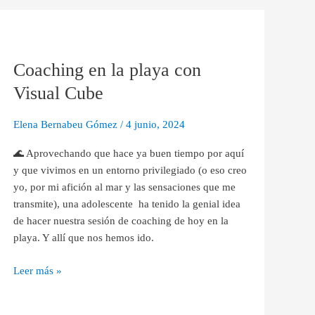
Coaching
en
Coaching en la playa con
la
playa
Visual Cube
con
Visual
Elena Bernabeu Gómez
/
4 junio, 2024
Cube
🌊 Aprovechando que hace ya buen tiempo por aquí
y que vivimos en un entorno privilegiado (o eso creo
yo, por mi afición al mar y las sensaciones que me
transmite), una adolescente ha tenido la genial idea
de hacer nuestra sesión de coaching de hoy en la
playa. Y allí que nos hemos ido.
Leer más »