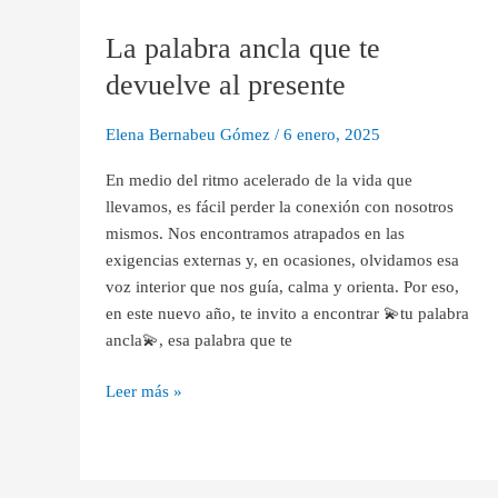
palabra
La palabra ancla que te
ancla
que
devuelve al presente
te
devuelve
Elena Bernabeu Gómez
/
6 enero, 2025
al
presente
En medio del ritmo acelerado de la vida que
llevamos, es fácil perder la conexión con nosotros
mismos. Nos encontramos atrapados en las
exigencias externas y, en ocasiones, olvidamos esa
voz interior que nos guía, calma y orienta. Por eso,
en este nuevo año, te invito a encontrar 💫tu palabra
ancla💫, esa palabra que te
Leer más »