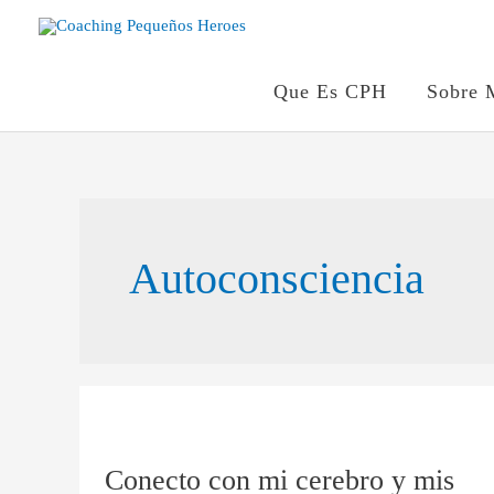
Ir
al
contenido
Que Es CPH
Sobre 
Autoconsciencia
Conecto
con
Conecto con mi cerebro y mis
mi