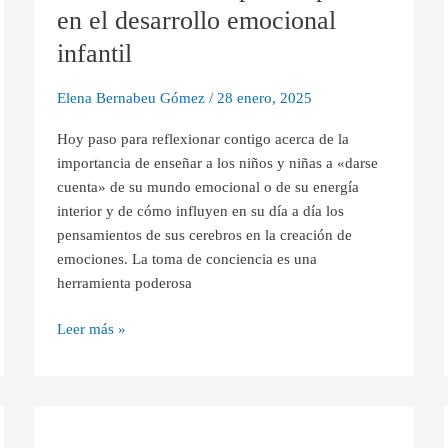
primer
en el desarrollo emocional
paso
infantil
en
el
Elena Bernabeu Gómez
/
28 enero, 2025
desarrollo
emocional
Hoy paso para reflexionar contigo acerca de la
infantil
importancia de enseñar a los niños y niñas a «darse
cuenta» de su mundo emocional o de su energía
interior y de cómo influyen en su día a día los
pensamientos de sus cerebros en la creación de
emociones. La toma de conciencia es una
herramienta poderosa
Leer más »
Ruleta