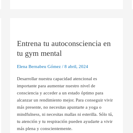
Entrena
tu
Entrena tu autoconsciencia en
autoconsciencia
en
tu gym mental
tu
gym
Elena Bernabeu Gómez
/
8 abril, 2024
mental
Desarrollar nuestra capacidad atencional es
importante para aumentar nuestro nivel de
consciencia y acceder a un estado óptimo para
alcanzar un rendimiento mejor. Para conseguir vivir
más presente, no necesitas apuntarte a yoga o
mindfulness, ni necesitas mallas ni esterilla. Sólo tú,
tu atención y tu respiración pueden ayudarte a vivir
más plena y conscientemente.