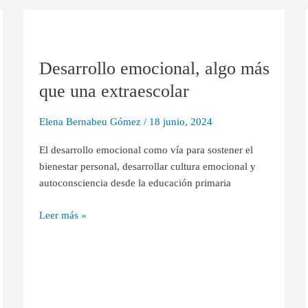
Desarrollo
emocional,
Desarrollo emocional, algo más
algo
más
que una extraescolar
que
una
Elena Bernabeu Gómez
/
18 junio, 2024
extraescolar
El desarrollo emocional como vía para sostener el
bienestar personal, desarrollar cultura emocional y
autoconsciencia desde la educación primaria
Leer más »