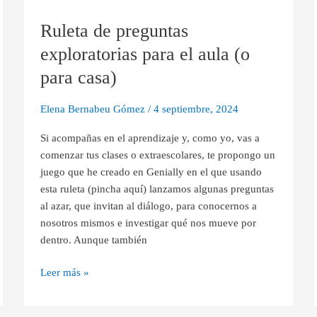
de
Ruleta de preguntas
preguntas
exploratorias
exploratorias para el aula (o
para
para casa)
el
aula
Elena Bernabeu Gómez
/
4 septiembre, 2024
(o
para
Si acompañas en el aprendizaje y, como yo, vas a
casa)
comenzar tus clases o extraescolares, te propongo un
juego que he creado en Genially en el que usando
esta ruleta (pincha aquí) lanzamos algunas preguntas
al azar, que invitan al diálogo, para conocernos a
nosotros mismos e investigar qué nos mueve por
dentro. Aunque también
Leer más »