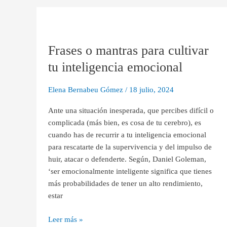
Frases
o
Frases o mantras para cultivar
mantras
para
tu inteligencia emocional
cultivar
tu
Elena Bernabeu Gómez
/
18 julio, 2024
inteligencia
emocional
Ante una situación inesperada, que percibes difícil o
complicada (más bien, es cosa de tu cerebro), es
cuando has de recurrir a tu inteligencia emocional
para rescatarte de la supervivencia y del impulso de
huir, atacar o defenderte. Según, Daniel Goleman,
‘ser emocionalmente inteligente significa que tienes
más probabilidades de tener un alto rendimiento,
estar
Leer más »