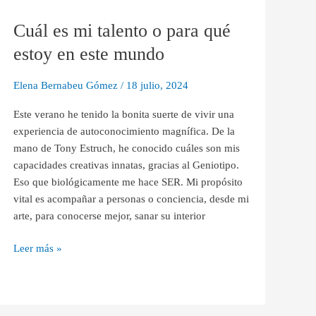
es
Cuál es mi talento o para qué
mi
talento
estoy en este mundo
o
para
Elena Bernabeu Gómez
/
18 julio, 2024
qué
estoy
Este verano he tenido la bonita suerte de vivir una
en
experiencia de autoconocimiento magnífica. De la
este
mano de Tony Estruch, he conocido cuáles son mis
mundo
capacidades creativas innatas, gracias al Geniotipo.
Eso que biológicamente me hace SER. Mi propósito
vital es acompañar a personas o conciencia, desde mi
arte, para conocerse mejor, sanar su interior
Leer más »