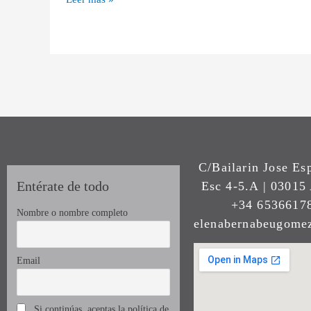
C/Bailarin Jose Es
Entérate de todo
Esc 4-5.A | 03015 
+34 65366178
Nombre o nombre completo
elenabernabeugom
Email
Si continúas, aceptas la política de