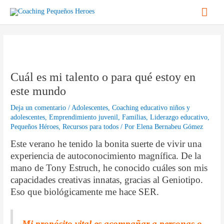
Ir
Men
al
contenido
princ
Navegación
de
entradas
Cuál es mi talento o para qué estoy en
este mundo
Deja un comentario
/
Adolescentes
,
Coaching educativo niños y
adolescentes
,
Emprendimiento juvenil
,
Familias
,
Liderazgo educativo
,
Pequeños Héroes
,
Recursos para todos
/ Por
Elena Bernabeu Gómez
Este verano he tenido la bonita suerte de vivir una
experiencia de autoconocimiento magnífica.
De la
mano de Tony Estruch, he conocido cuáles son mis
capacidades creativas innatas, gracias al Geniotipo.
Eso que biológicamente me hace SER.
Mi propósito vital es acompañar a personas o