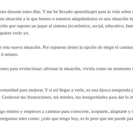
a durante estos días. Y me he llevado aprendizajes para la vida sobre 
a situación a la que hemos o estamos adaptándonos es una situación i
ión que supone un jaque al sistema (económico, social, educativo, famil
quiero verlo yo.
 esta nueva situación. Por supuesto tienes la opción de elegir el camino 
e ti mismo.
ones para evolucionar: afrontar la situación, vivirla como un momento ú
portunidad para mejorar. Y si así llegas a verlo, es una época estupenda p
 Gestionar tus frustraciones, tus miedos, tus inseguridades para dar lo 
tigo mismo y empieces a caminar para conocerte, aceptarte, adaptarte y 
reguntas tales como: ¿esto que tengo hoy, es lo peor que me puede pas