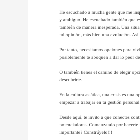
He escuchado a mucha gente que me inspir
y ambiguo. He escuchado también que est
también de manera inesperada. Una situac
mi opinión, más bien una evolución. Así 
Por tanto, necesitamos opciones para vivir
posiblemente te aboquen a dar lo peor d
O también tienes el camino de elegir opci
descubrirte.
En la cultura asiática, una crisis es una o
empezar a trabajar en tu gestión personal.
Desde aquí, te invito a que conectes con
potenciadoras. Comenzando por hacerte p
importante? Constrúyelo!!!