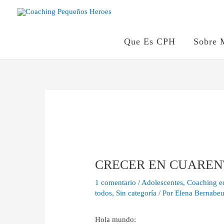
Ir
al
contenido
Que Es CPH
Sobre 
Navegación
de
entradas
CRECER EN CUARE
1 comentario
/
Adolescentes
,
Coaching ed
todos
,
Sin categoría
/ Por
Elena Bernabe
Hola mundo: