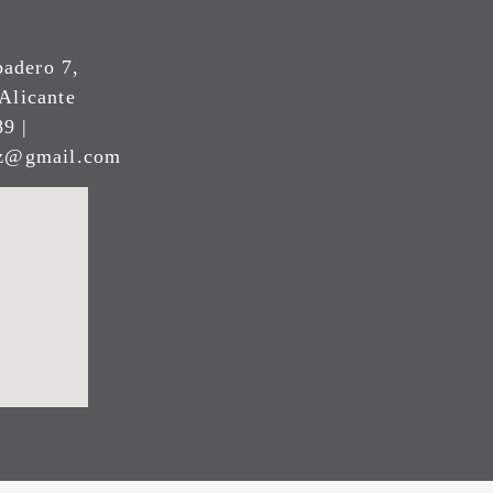
padero 7,
Alicante
9 |
ez@gmail.com