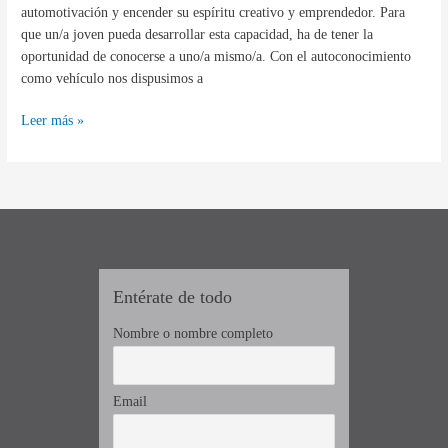
tu
automotivación y encender su espíritu creativo y emprendedor. Para
vida
que un/a joven pueda desarrollar esta capacidad, ha de tener la
personal
oportunidad de conocerse a uno/a mismo/a. Con el autoconocimiento
y
como vehículo nos dispusimos a
profesional
Leer más »
Entérate de todo
Nombre o nombre completo
Email