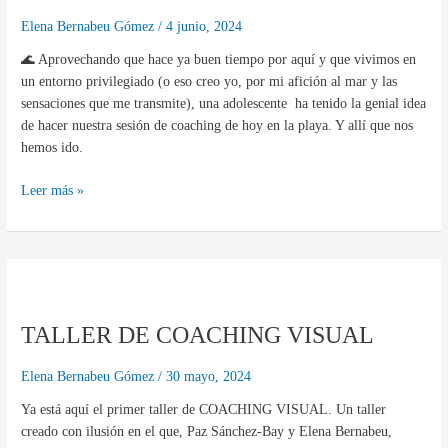
playa
con
Elena Bernabeu Gómez
/
4 junio, 2024
Visual
🌊 Aprovechando que hace ya buen tiempo por aquí y que vivimos en
Cube
un entorno privilegiado (o eso creo yo, por mi afición al mar y las
sensaciones que me transmite), una adolescente ha tenido la genial idea
de hacer nuestra sesión de coaching de hoy en la playa. Y allí que nos
hemos ido.
Leer más »
TALLER
DE
TALLER DE COACHING VISUAL
COACHING
VISUAL
Elena Bernabeu Gómez
/
30 mayo, 2024
Ya está aquí el primer taller de COACHING VISUAL. Un taller
creado con ilusión en el que, Paz Sánchez-Bay y Elena Bernabeu,