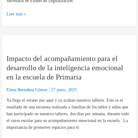
Secretaría de Estado de Digitalización
Leer más »
Impacto
del
Impacto del acompañamiento para el
acompañamiento
para
desarrollo de la inteligencia emocional
el
en la escuela de Primaria
desarrollo
de
Elena Bernabeu Gómez
/
27 junio, 2025
la
inteligencia
Ya llega el verano por aquí y ya acaban nuestros talleres. Este es el
emocional
resultado de una encuesta realizada a familias de los niños y niñas que
en
han participado en nuestros talleres, dos días por semana, durante todo
la
el curso escolar para su acompañamiento emocional en la escuela. La
escuela
importancia de promover espacios para el
de