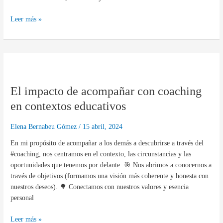
Leer más »
El
impacto
El impacto de acompañar con coaching
de
acompañar
en contextos educativos
con
coaching
Elena Bernabeu Gómez
/
15 abril, 2024
en
En mi propósito de acompañar a los demás a descubrirse a través del
contextos
#coaching, nos centramos en el contexto, las circunstancias y las
educativos
oportunidades que tenemos por delante. 🎯 Nos abrimos a conocernos a
través de objetivos (formamos una visión más coherente y honesta con
nuestros deseos). 🌳 Conectamos con nuestros valores y esencia
personal
Leer más »