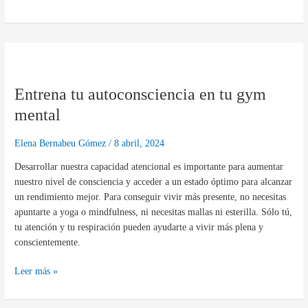
Entrena
tu
Entrena tu autoconsciencia en tu gym
autoconsciencia
en
mental
tu
gym
Elena Bernabeu Gómez
/
8 abril, 2024
mental
Desarrollar nuestra capacidad atencional es importante para aumentar
nuestro nivel de consciencia y acceder a un estado óptimo para alcanzar
un rendimiento mejor. Para conseguir vivir más presente, no necesitas
apuntarte a yoga o mindfulness, ni necesitas mallas ni esterilla. Sólo tú,
tu atención y tu respiración pueden ayudarte a vivir más plena y
conscientemente.
Leer más »