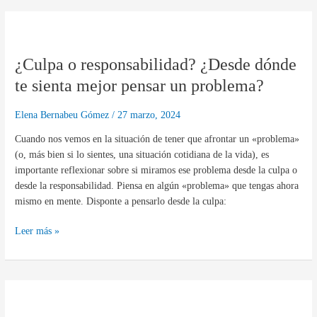
¿Culpa
o
¿Culpa o responsabilidad? ¿Desde dónde
responsabilidad?
¿Desde
te sienta mejor pensar un problema?
dónde
te
Elena Bernabeu Gómez
/
27 marzo, 2024
sienta
Cuando nos vemos en la situación de tener que afrontar un «problema»
mejor
(o, más bien si lo sientes, una situación cotidiana de la vida), es
pensar
importante reflexionar sobre si miramos ese problema desde la culpa o
un
desde la responsabilidad. Piensa en algún «problema» que tengas ahora
problema?
mismo en mente. Disponte a pensarlo desde la culpa:
Leer más »
Usar
la