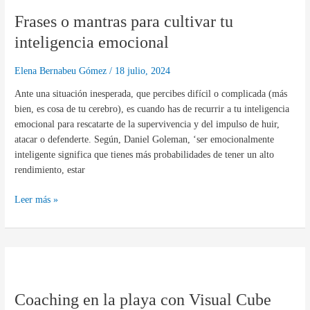
o
Frases o mantras para cultivar tu
mantras
para
inteligencia emocional
cultivar
tu
Elena Bernabeu Gómez
/
18 julio, 2024
inteligencia
Ante una situación inesperada, que percibes difícil o complicada (más
emocional
bien, es cosa de tu cerebro), es cuando has de recurrir a tu inteligencia
emocional para rescatarte de la supervivencia y del impulso de huir,
atacar o defenderte. Según, Daniel Goleman, ‘ser emocionalmente
inteligente significa que tienes más probabilidades de tener un alto
rendimiento, estar
Leer más »
Coaching
en
Coaching en la playa con Visual Cube
la