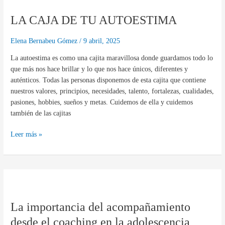
CAJA
LA CAJA DE TU AUTOESTIMA
DE
TU
AUTOESTIMA
Elena Bernabeu Gómez
/
9 abril, 2025
La autoestima es como una cajita maravillosa donde guardamos todo lo
que más nos hace brillar y lo que nos hace únicos, diferentes y
auténticos. Todas las personas disponemos de esta cajita que contiene
nuestros valores, principios, necesidades, talento, fortalezas, cualidades,
pasiones, hobbies, sueños y metas. Cuidemos de ella y cuidemos
también de las cajitas
Leer más »
La
importancia
La importancia del acompañamiento
del
acompañamiento
desde el coaching en la adolescencia