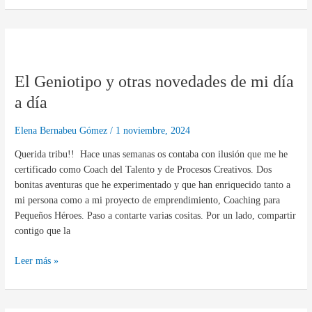
El
Geniotipo
El Geniotipo y otras novedades de mi día
y
otras
a día
novedades
de
Elena Bernabeu Gómez
/
1 noviembre, 2024
mi
Querida tribu!! Hace unas semanas os contaba con ilusión que me he
día
certificado como Coach del Talento y de Procesos Creativos. Dos
a
bonitas aventuras que he experimentado y que han enriquecido tanto a
día
mi persona como a mi proyecto de emprendimiento, Coaching para
Pequeños Héroes. Paso a contarte varias cositas. Por un lado, compartir
contigo que la
Leer más »