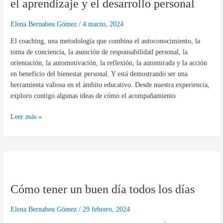
el aprendizaje y el desarrollo personal
para
potenciar
Elena Bernabeu Gómez
/
4 marzo, 2024
el
El coaching, una metodología que combina el autoconocimiento, la
aprendizaje
toma de conciencia, la asunción de responsabilidad personal, la
y
orientación, la automotivación, la reflexión, la automirada y la acción
el
en beneficio del bienestar personal. Y está demostrando ser una
desarrollo
herramienta valiosa en el ámbito educativo. Desde nuestra experiencia,
personal
exploro contigo algunas ideas de cómo el acompañamiento
Leer más »
Cómo
tener
Cómo tener un buen día todos los días
un
buen
día
Elena Bernabeu Gómez
/
29 febrero, 2024
todos