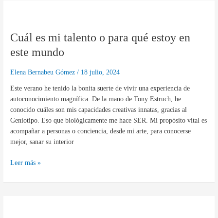
Cuál
es
Cuál es mi talento o para qué estoy en
mi
talento
este mundo
o
para
Elena Bernabeu Gómez
/
18 julio, 2024
qué
Este verano he tenido la bonita suerte de vivir una experiencia de
estoy
autoconocimiento magnífica. De la mano de Tony Estruch, he
en
conocido cuáles son mis capacidades creativas innatas, gracias al
este
Geniotipo. Eso que biológicamente me hace SER. Mi propósito vital es
mundo
acompañar a personas o conciencia, desde mi arte, para conocerse
mejor, sanar su interior
Leer más »
Frases