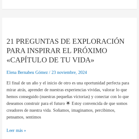
21
PREGUNTAS
21 PREGUNTAS DE EXPLORACIÓN
DE
EXPLORACIÓN
PARA INSPIRAR EL PRÓXIMO
PARA
«CAPÍTULO DE TU VIDA»
INSPIRAR
EL
Elena Bernabeu Gómez
/
23 noviembre, 2024
PRÓXIMO
«CAPÍTULO
El final de un año y el inicio de otro es una oportunidad perfecta para
DE
mirar atrás, aprender de nuestras experiencias vividas, valorar lo que
TU
hemos conseguido (nuestras pequeñas víctorias) y conectar con lo que
VIDA»
deseamos construir para el futuro 🌟 Estoy convencida de que somos
creadores de nuestra vida. Soñamos, imaginamos, percibimos,
pensamos, sentimos
Leer más »