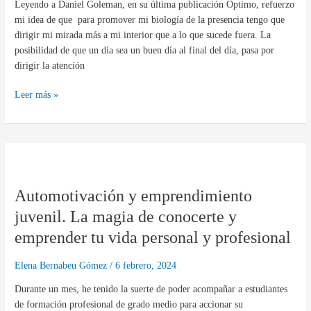
Leyendo a Daniel Goleman, en su última publicación Óptimo, refuerzo
los
mi idea de que para promover mi biología de la presencia tengo que
días
dirigir mi mirada más a mi interior que a lo que sucede fuera. La
posibilidad de que un día sea un buen día al final del día, pasa por
dirigir la atención
Leer más »
Automotivación
y
Automotivación y emprendimiento
emprendimiento
juvenil.
juvenil. La magia de conocerte y
La
emprender tu vida personal y profesional
magia
de
Elena Bernabeu Gómez
/
6 febrero, 2024
conocerte
y
Durante un mes, he tenido la suerte de poder acompañar a estudiantes
emprender
de formación profesional de grado medio para accionar su