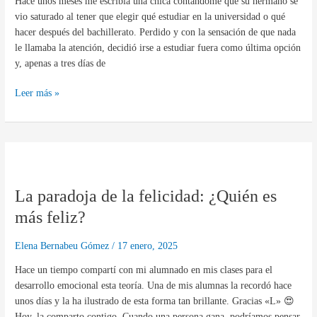
Hace unos meses me escribía una chica contándome que su hermano se
Esencia
vio saturado al tener que elegir qué estudiar en la universidad o qué
hacer después del bachillerato. Perdido y con la sensación de que nada
le llamaba la atención, decidió irse a estudiar fuera como última opción
y, apenas a tres días de
Leer más »
La
paradoja
La paradoja de la felicidad: ¿Quién es
de
la
más feliz?
felicidad:
¿Quién
Elena Bernabeu Gómez
/
17 enero, 2025
es
Hace un tiempo compartí con mi alumnado en mis clases para el
más
desarrollo emocional esta teoría. Una de mis alumnas la recordó hace
feliz?
unos días y la ha ilustrado de esta forma tan brillante. Gracias «L» 😍
Hoy, la comparto contigo. Cuando una persona gana, podríamos pensar