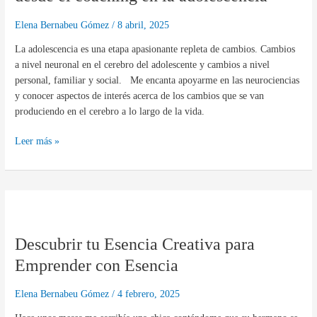
desde
el
Elena Bernabeu Gómez
/
8 abril, 2025
coaching
La adolescencia es una etapa apasionante repleta de cambios. Cambios
en
a nivel neuronal en el cerebro del adolescente y cambios a nivel
la
personal, familiar y social. Me encanta apoyarme en las neurociencias
adolescencia
y conocer aspectos de interés acerca de los cambios que se van
produciendo en el cerebro a lo largo de la vida.
Leer más »
Descubrir
tu
Descubrir tu Esencia Creativa para
Esencia
Creativa
Emprender con Esencia
para
Emprender
Elena Bernabeu Gómez
/
4 febrero, 2025
con