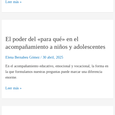
Primaria
Leer más »
El
poder
El poder del «para qué» en el
del
«para
acompañamiento a niños y adolescentes
qué»
en
Elena Bernabeu Gómez
/
30 abril, 2025
el
En el acompañamiento educativo, emocional y vocacional, la forma en
acompañamiento
la que formulamos nuestras preguntas puede marcar una diferencia
a
enorme.
niños
y
Leer más »
adolescentes
LA