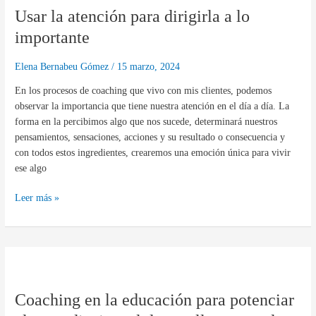
Usar la atención para dirigirla a lo
atención
para
importante
dirigirla
a
Elena Bernabeu Gómez
/
15 marzo, 2024
lo
En los procesos de coaching que vivo con mis clientes, podemos
importante
observar la importancia que tiene nuestra atención en el día a día. La
forma en la percibimos algo que nos sucede, determinará nuestros
pensamientos, sensaciones, acciones y su resultado o consecuencia y
con todos estos ingredientes, crearemos una emoción única para vivir
ese algo
Leer más »
Coaching
en
Coaching en la educación para potenciar
la
educación