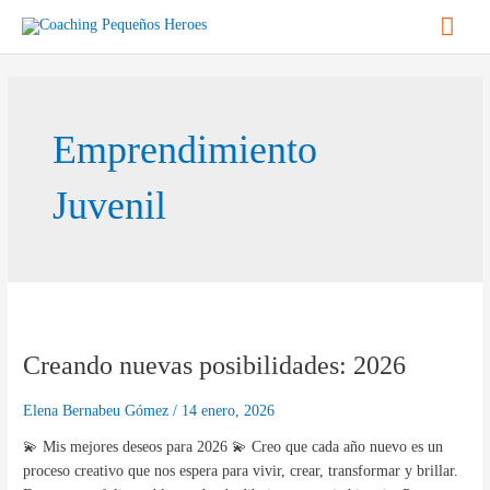
Ir
Men
al
contenido
princ
Emprendimiento
Juvenil
Creando
nuevas
Creando nuevas posibilidades: 2026
posibilidades:
2026
Elena Bernabeu Gómez
/
14 enero, 2026
💫 Mis mejores deseos para 2026 💫 Creo que cada año nuevo es un
proceso creativo que nos espera para vivir, crear, transformar y brillar.