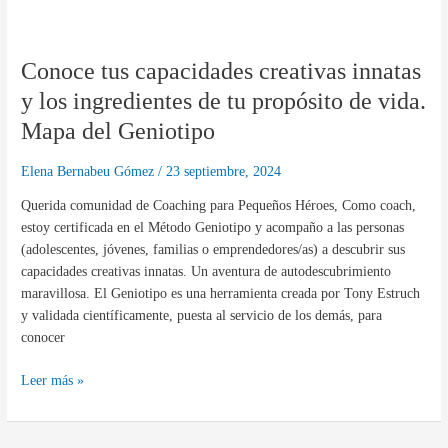
Conoce
tus
Conoce tus capacidades creativas innatas
capacidades
creativas
y los ingredientes de tu propósito de vida.
innatas
Mapa del Geniotipo
y
los
Elena Bernabeu Gómez
/
23 septiembre, 2024
ingredientes
de
Querida comunidad de Coaching para Pequeños Héroes, Como coach,
tu
estoy certificada en el Método Geniotipo y acompaño a las personas
propósito
(adolescentes, jóvenes, familias o emprendedores/as) a descubrir sus
de
capacidades creativas innatas. Un aventura de autodescubrimiento
vida.
maravillosa. El Geniotipo es una herramienta creada por Tony Estruch
Mapa
y validada científicamente, puesta al servicio de los demás, para
del
conocer
Geniotipo
Leer más »