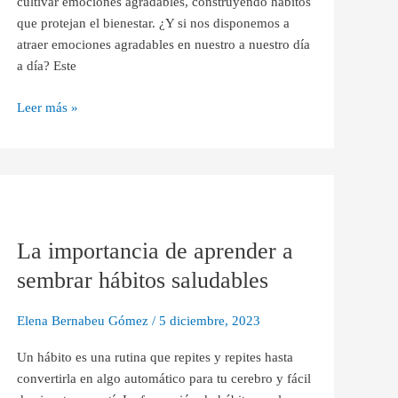
cultivar emociones agradables, construyendo hábitos
que protejan el bienestar. ¿Y si nos disponemos a
atraer emociones agradables en nuestro a nuestro día
a día? Este
Leer más »
La
importancia
La importancia de aprender a
de
aprender
sembrar hábitos saludables
a
sembrar
Elena Bernabeu Gómez
/
5 diciembre, 2023
hábitos
saludables
Un hábito es una rutina que repites y repites hasta
convertirla en algo automático para tu cerebro y fácil