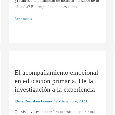
¿Te abres a la posibilidad de disfrutar del sabor de tu
día a día? El tiempo de un día es como
Leer más »
El
acompañamiento
El acompañamiento emocional
emocional
en
en educación primaria. De la
educación
investigación a la experiencia
primaria.
De
Elena Bernabeu Gómez
/
26 diciembre, 2023
la
investigación
Quizás, a veces, mi cerebro necesita encontrar más
a