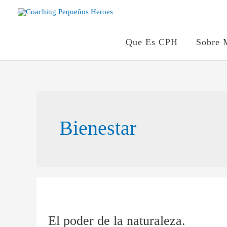
Ir
al
contenido
Que Es CPH
Sobre 
Bienestar
El
poder
El poder de la naturaleza.
de