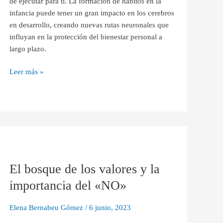
de ejecutar para tí. La formación de hábitos en la
infancia puede tener un gran impacto en los cerebros
en desarrollo, creando nuevas rutas neuronales que
influyan en la protección del bienestar personal a
largo plazo.
Leer más »
El
bosque
El bosque de los valores y la
de
los
importancia del «NO»
valores
y
Elena Bernabeu Gómez
/
6 junio, 2023
la