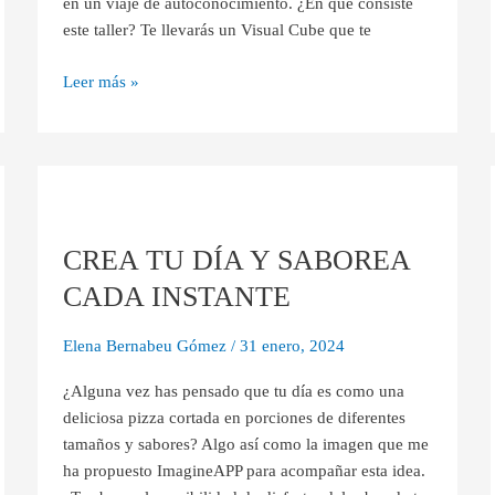
en un viaje de autoconocimiento. ¿En qué consiste
este taller? Te llevarás un Visual Cube que te
Leer más »
CREA
TU
CREA TU DÍA Y SABOREA
DÍA
Y
CADA INSTANTE
SABOREA
CADA
Elena Bernabeu Gómez
/
31 enero, 2024
INSTANTE
¿Alguna vez has pensado que tu día es como una
deliciosa pizza cortada en porciones de diferentes
tamaños y sabores? Algo así como la imagen que me
ha propuesto ImagineAPP para acompañar esta idea.