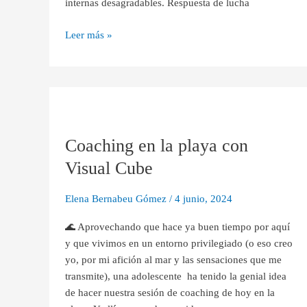
internas desagradables. Respuesta de lucha
Leer más »
Coaching
en
Coaching en la playa con
la
playa
Visual Cube
con
Visual
Elena Bernabeu Gómez
/
4 junio, 2024
Cube
🌊 Aprovechando que hace ya buen tiempo por aquí
y que vivimos en un entorno privilegiado (o eso creo
yo, por mi afición al mar y las sensaciones que me
transmite), una adolescente ha tenido la genial idea
de hacer nuestra sesión de coaching de hoy en la