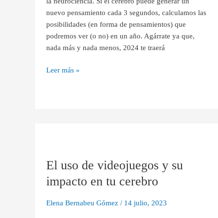
la neurociencia. Si el cerebro puede generar un
💫
nuevo pensamiento cada 3 segundos, calculamos las
posibilidades (en forma de pensamientos) que
podremos ver (o no) en un año. Agárrate ya que,
nada más y nada menos, 2024 te traerá
Leer más »
El
uso
El uso de videojuegos y su
de
videojuegos
impacto en tu cerebro
y
su
Elena Bernabeu Gómez
/
14 julio, 2023
impacto