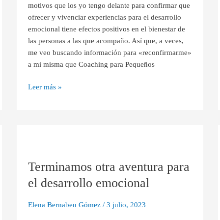
motivos que los yo tengo delante para confirmar que
la
ofrecer y vivenciar experiencias para el desarrollo
experiencia
emocional tiene efectos positivos en el bienestar de
las personas a las que acompaño. Así que, a veces,
me veo buscando información para «reconfirmarme»
a mi misma que Coaching para Pequeños
Leer más »
Terminamos
otra
Terminamos otra aventura para
aventura
para
el desarrollo emocional
el
desarrollo
Elena Bernabeu Gómez
/
3 julio, 2023
emocional