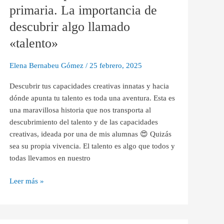
educación
primaria. La importancia de
primaria.
descubrir algo llamado
La
importancia
«talento»
de
descubrir
Elena Bernabeu Gómez
/
25 febrero, 2025
algo
Descubrir tus capacidades creativas innatas y hacia
llamado
dónde apunta tu talento es toda una aventura. Esta es
«talento»
una maravillosa historia que nos transporta al
descubrimiento del talento y de las capacidades
creativas, ideada por una de mis alumnas 😍 Quizás
sea su propia vivencia. El talento es algo que todos y
todas llevamos en nuestro
Leer más »