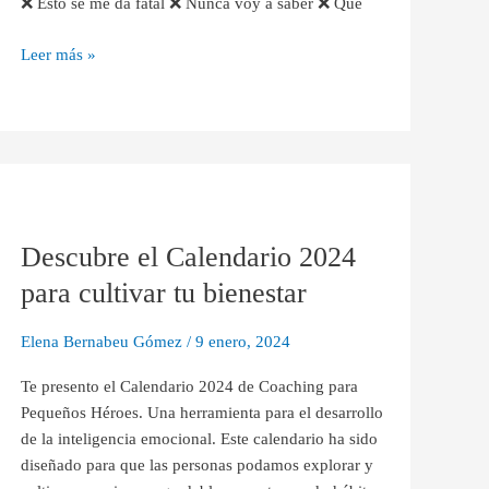
❌ Esto se me da fatal ❌ Nunca voy a saber ❌ Qué
Leer más »
Descubre
el
Descubre el Calendario 2024
Calendario
2024
para cultivar tu bienestar
para
cultivar
Elena Bernabeu Gómez
/
9 enero, 2024
tu
bienestar
Te presento el Calendario 2024 de Coaching para
Pequeños Héroes. Una herramienta para el desarrollo
de la inteligencia emocional. Este calendario ha sido
diseñado para que las personas podamos explorar y