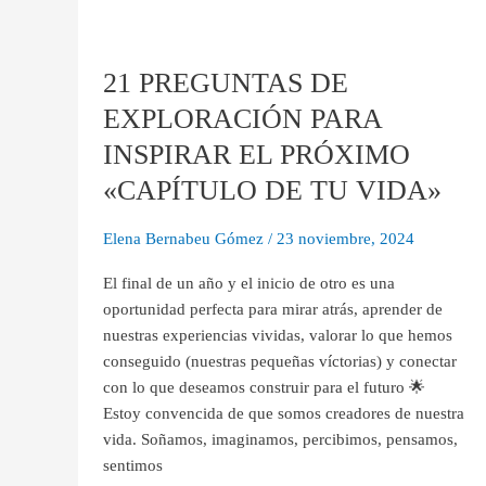
21
PREGUNTAS
21 PREGUNTAS DE
DE
EXPLORACIÓN
EXPLORACIÓN PARA
PARA
INSPIRAR EL PRÓXIMO
INSPIRAR
EL
«CAPÍTULO DE TU VIDA»
PRÓXIMO
«CAPÍTULO
Elena Bernabeu Gómez
/
23 noviembre, 2024
DE
El final de un año y el inicio de otro es una
TU
oportunidad perfecta para mirar atrás, aprender de
VIDA»
nuestras experiencias vividas, valorar lo que hemos
conseguido (nuestras pequeñas víctorias) y conectar
con lo que deseamos construir para el futuro 🌟
Estoy convencida de que somos creadores de nuestra
vida. Soñamos, imaginamos, percibimos, pensamos,
sentimos