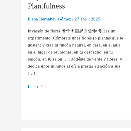
la
Plantfulness
naturaleza.
Plantfulness
Elena Bernabeu Gómez
/
27 abril, 2025
Invasión de flores 🪻🌹👩🏻‍🌾🚿🌼🐝 🪻Haz un
experimento. Cómprate unas flores (o plantas que te
gusten) y crea tu rincón natural, en casa, en el aula,
en el lugar de reuniones, en tu despacho, en tu
balcón, en tu salón,… ¡Rodéate de verde y flores! y
dedica unos minutos al día a prestar atención a sus
[…]
Leer más »