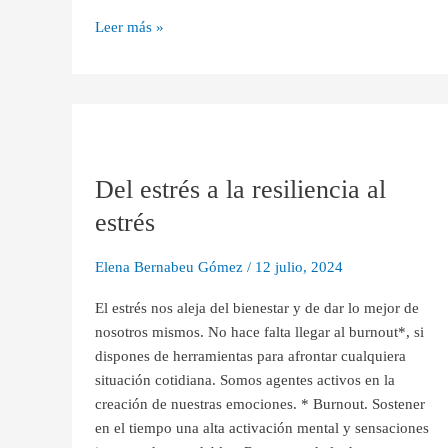
Leer más »
Del
estrés
Del estrés a la resiliencia al
a
la
estrés
resiliencia
al
Elena Bernabeu Gómez
/
12 julio, 2024
estrés
El estrés nos aleja del bienestar y de dar lo mejor de
nosotros mismos. No hace falta llegar al burnout*, si
dispones de herramientas para afrontar cualquiera
situación cotidiana. Somos agentes activos en la
creación de nuestras emociones. * Burnout. Sostener
en el tiempo una alta activación mental y sensaciones