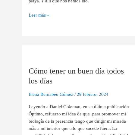
playa. Y allí que nos hemos ido.
Leer más »
Cómo
tener
Cómo tener un buen día todos
un
buen
los días
día
todos
Elena Bernabeu Gómez
/
29 febrero, 2024
los
días
Leyendo a Daniel Goleman, en su última publicación
Óptimo, refuerzo mi idea de que para promover mi
biología de la presencia tengo que dirigir mi mirada
más a mi interior que a lo que sucede fuera. La