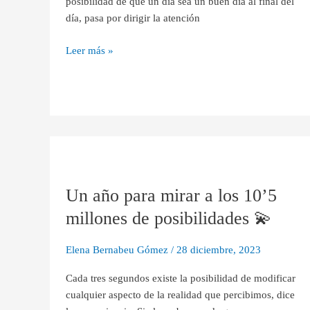
posibilidad de que un día sea un buen día al final del
día, pasa por dirigir la atención
Leer más »
Un
año
Un año para mirar a los 10’5
para
mirar
millones de posibilidades 💫
a
los
Elena Bernabeu Gómez
/
28 diciembre, 2023
10’5
millones
Cada tres segundos existe la posibilidad de modificar
de
cualquier aspecto de la realidad que percibimos, dice
posibilidades