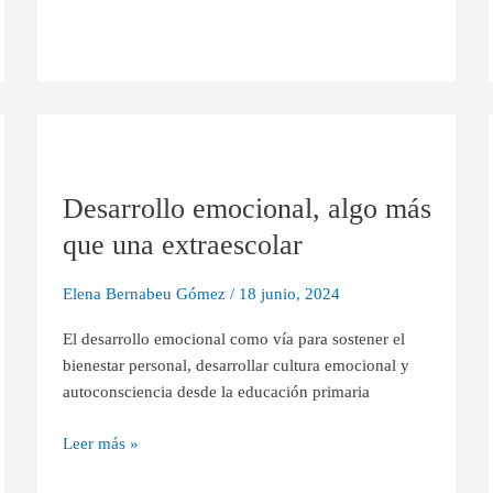
Desarrollo
emocional,
Desarrollo emocional, algo más
algo
más
que una extraescolar
que
una
Elena Bernabeu Gómez
/
18 junio, 2024
extraescolar
El desarrollo emocional como vía para sostener el
bienestar personal, desarrollar cultura emocional y
autoconsciencia desde la educación primaria
Leer más »