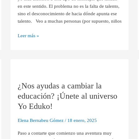
en este sentido. El problema no es la falta de talento,
talento
sino el desconocimiento de hacia dónde apunta ese
talento. Veo a muchas personas (por supuesto, niños
Leer más »
¿Nos
ayudas
¿Nos ayudas a cambiar la
a
cambiar
educación? ¡Únete al universo
la
Yo Eduko!
educación?
¡Únete
Elena Bernabeu Gómez
/
18 enero, 2025
al
universo
Paso a contarte que comienzo una aventura muy
Yo