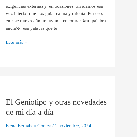
exigencias externas y, en ocasiones, olvidamos esa
voz interior que nos guía, calma y orienta. Por eso,
en este nuevo año, te invito a encontrar 💫tu palabra
ancla💫, esa palabra que te
Leer más »
El
Geniotipo
El Geniotipo y otras novedades
y
otras
de mi día a día
novedades
de
Elena Bernabeu Gómez
/
1 noviembre, 2024
mi