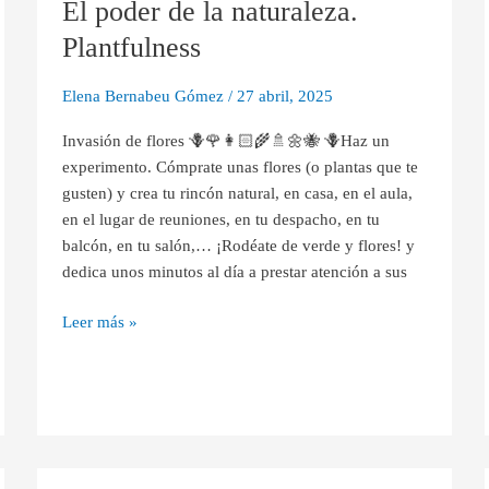
El poder de la naturaleza.
de
la
Plantfulness
naturaleza.
Plantfulness
Elena Bernabeu Gómez
/
27 abril, 2025
Invasión de flores 🪻🌹👩🏻‍🌾🚿🌼🐝 🪻Haz un
experimento. Cómprate unas flores (o plantas que te
gusten) y crea tu rincón natural, en casa, en el aula,
en el lugar de reuniones, en tu despacho, en tu
balcón, en tu salón,… ¡Rodéate de verde y flores! y
dedica unos minutos al día a prestar atención a sus
Leer más »