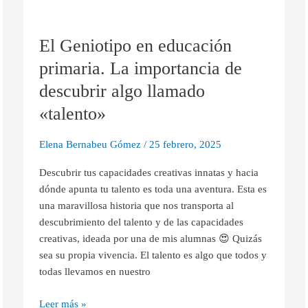
El
Geniotipo
El Geniotipo en educación
en
educación
primaria. La importancia de
primaria.
descubrir algo llamado
La
importancia
«talento»
de
descubrir
Elena Bernabeu Gómez
/
25 febrero, 2025
algo
Descubrir tus capacidades creativas innatas y hacia
llamado
dónde apunta tu talento es toda una aventura. Esta es
«talento»
una maravillosa historia que nos transporta al
descubrimiento del talento y de las capacidades
creativas, ideada por una de mis alumnas 😍 Quizás
sea su propia vivencia. El talento es algo que todos y
todas llevamos en nuestro
Leer más »