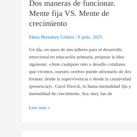
Dos maneras de funcionar.
de
funcionar.
Mente fija VS. Mente de
Mente
crecimiento
fija
VS.
Elena Bernabeu Gómez
/
9 julio, 2025
Mente
de
Un día, en unos de mis talleres para el desarrollo
crecimiento
emocional en educación primaria, propuse la idea
siguiente: «Ante cualquier reto o desafío cotidiano
que vivimos, nuestro cerebro puede afrontarlo de dos
formas: desde la supervivencia o desde la creatividad
(presencia)». Carol Dweck, lo llama mentalidad fija y
mentalidad de crecimiento. Soy muy fan de
Leer más »