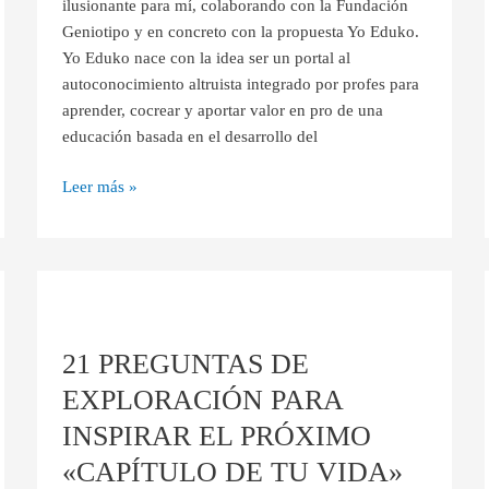
ilusionante para mí, colaborando con la Fundación
Eduko!
Geniotipo y en concreto con la propuesta Yo Eduko.
Yo Eduko nace con la idea ser un portal al
autoconocimiento altruista integrado por profes para
aprender, cocrear y aportar valor en pro de una
educación basada en el desarrollo del
Leer más »
21
PREGUNTAS
21 PREGUNTAS DE
DE
EXPLORACIÓN
EXPLORACIÓN PARA
PARA
INSPIRAR EL PRÓXIMO
INSPIRAR
EL
«CAPÍTULO DE TU VIDA»