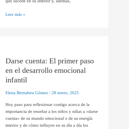
que sucede en su interior y, además,
Leer más »
Darse
cuenta:
Darse cuenta: El primer paso
El
primer
en el desarrollo emocional
paso
infantil
en
el
Elena Bernabeu Gómez
/
28 enero, 2025
desarrollo
emocional
Hoy paso para reflexionar contigo acerca de la
infantil
importancia de enseñar a los niños y niñas a «darse
cuenta» de su mundo emocional o de su energía
interior y de cómo influyen en su día a día los