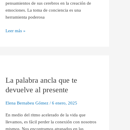
pensamientos de sus cerebros en la creación de
emociones. La toma de conciencia es una
herramienta poderosa
Leer más »
La
palabra
La palabra ancla que te
ancla
que
devuelve al presente
te
devuelve
Elena Bernabeu Gómez
/
6 enero, 2025
al
presente
En medio del ritmo acelerado de la vida que
llevamos, es fácil perder la conexión con nosotros
mismos. Nos encontramos atrapados en las