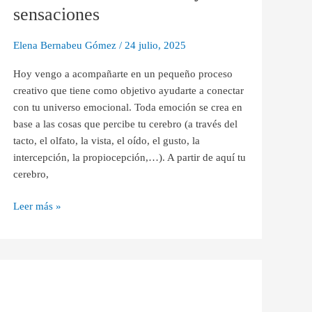
cerebro
sensaciones
y
mis
Elena Bernabeu Gómez
/
24 julio, 2025
sensaciones
Hoy vengo a acompañarte en un pequeño proceso
creativo que tiene como objetivo ayudarte a conectar
con tu universo emocional. Toda emoción se crea en
base a las cosas que percibe tu cerebro (a través del
tacto, el olfato, la vista, el oído, el gusto, la
intercepción, la propiocepción,…). A partir de aquí tu
cerebro,
Leer más »
LA
CAJA