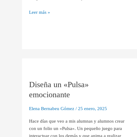
Leer más »
Diseña
un
Diseña un «Pulsa»
«Pulsa»
emocionante
emocionante
Elena Bernabeu Gómez
/
25 enero, 2025
Hace días que veo a mis alumnas y alumnos crear
con un folio un «Pulsa». Un pequeño juego para
interactuar con los demás y que anima a realizar