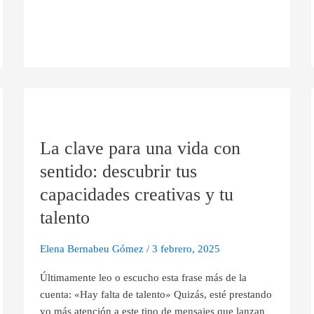
La
clave
La clave para una vida con
para
una
sentido: descubrir tus
vida
capacidades creativas y tu
con
sentido:
talento
descubrir
tus
Elena Bernabeu Gómez
/
3 febrero, 2025
capacidades
Últimamente leo o escucho esta frase más de la
creativas
cuenta: «Hay falta de talento» Quizás, esté prestando
y
yo más atención a este tipo de mensajes que lanzan
tu