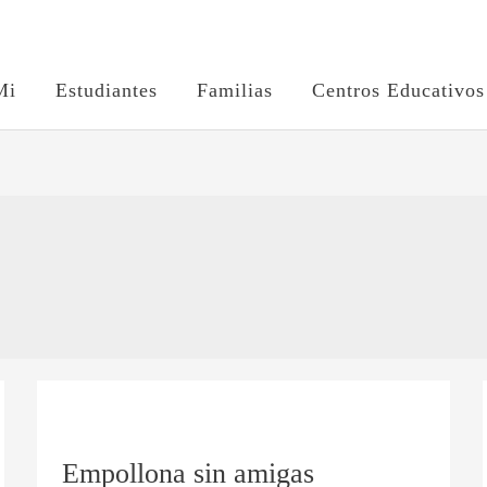
Mi
Estudiantes
Familias
Centros Educativos
Empollona
sin
Empollona sin amigas
amigas