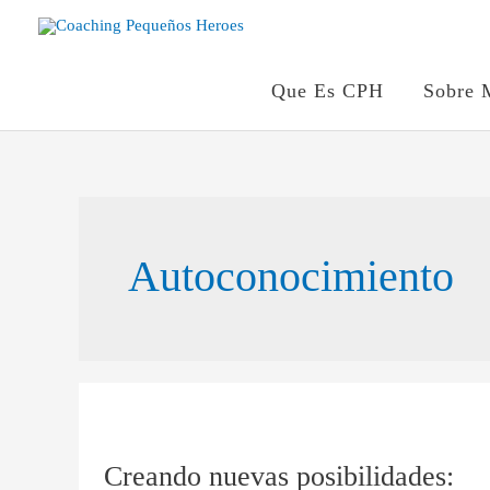
Ir
al
contenido
Que Es CPH
Sobre 
Autoconocimiento
Creando
nuevas
Creando nuevas posibilidades:
posibilidades: